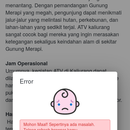
menantang. Dengan pemandangan Gunung 
Merapi yang megah, pengunjung dapat menikmati 
jalur-jalur yang melintasi hutan, perkebunan, dan 
lahan-lahan yang sedikit terjal. ATV kaliurang 
sangat cocok bagi mereka yang ingin merasakan 
ketegangan sekaligus keindahan alam di sekitar 
Gunung Merapi. 
Jam Operasional
Umumnya, kegiatan ATV di Kaliurang dapat 
dilakukan setiap hari, mulai dari pagi hingga sore 
Error
hari. Beberapa penyedia jasa ATV buka sekitar 
pukul 08:00 pagi hingga 17:00 sore, tergantung 
dari cuaca dan kebijakan masing-masing operator. 
Harga Sewa ATV
 Harga sewa ATV di Kaliurang bervariasi 
Mohon Maaf! Sepertinya ada masalah. 
tergantung pada operator dan paket yang dipilih. 
Tolong refresh browser kamu