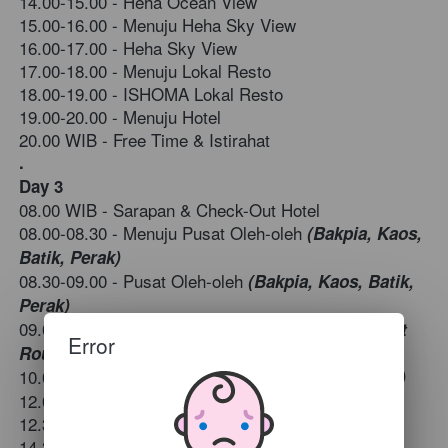
14.00-15.00 - 
Heha Ocean View
15.00-16.00 - Menuju 
Heha Sky View
16.00-17.00 - 
Heha Sky View
17.00-18.00 - Menuju 
Lokal Resto
18.00-19.00 - 
ISHOMA Lokal Resto
19.00-20.00 - Menuju Hotel
20.00 WIB - Free Time & Istirahat
.
Day 3
08.00 WIB - Sarapan & Check-Out Hotel
08.00-08.30 - Menuju 
Pusat Oleh-oleh
 (Bakpia, Kaos, 
Batik, Perak) 
08.30-09.00 - 
Pusat Oleh-oleh
 (Bakpia, Kaos, Batik, 
Perak)
09.00-10.00 - Menuju J
eep Lava Tour Merapi 
(Short 
Error
Route) 
10.00-12.00 - 
Jeep Lava Tour Merapi 
(Short Route)
12.00-12.30 - Menuju Lokal Resto 
12.30-14.30 - ISHOMA Lokal Resto 
14.30-15.30 - Menuju 
Bhumi Merapi 