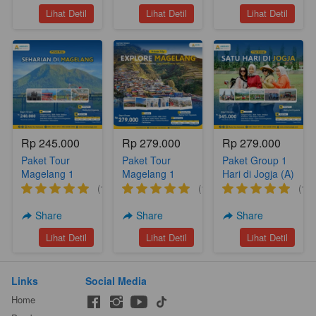
`
`
`
Lihat Detil
Lihat Detil
Lihat Detil
Rp 245.000
Rp 279.000
Rp 279.000
Paket Tour
Paket Tour
Paket Group 1
Magelang 1
Magelang 1
Hari di Jogja (A)
Hari (A17)
Hari Nepal Van
(1)
(1)
(1)
Djava Silancur
Nampan
Share
Share
Share
Sukomakmur
`
`
`
Lihat Detil
Lihat Detil
Lihat Detil
(A6)
Links
Social Media
Home