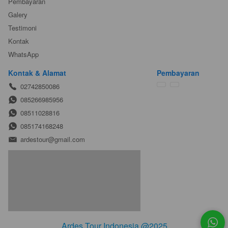
Pembayaran
Galery
Testimoni
Kontak
WhatsApp
Kontak & Alamat
Pembayaran
02742850086
085266985956
08511028816
085174168248
ardestour@gmail.com
Ardes Tour Indonesia @2025