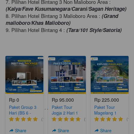
7. Pilihan Hotel Bintang 3 Non Malioboro Area : 
(Kalya/Fave Kusumanegara/Carani/Sagan Heritage)
8. Pilihan Hotel Bintang 3 Malioboro Area : 
(Grand 
malioboro/Khas Malioboro)
9. Pilihan Hotel Bintang 4 : 
(Tara/101 Style/Satoria)
Rp 0
Rp 95.000
Rp 225.000
Paket Group 3
Paket Tour
Paket Tour
Paket Tour Lainnya . . . .
Hari (BS 6 -
Jogja 2 Hari 1
Magelang 1
Meeting
Malam Yogya
hari (A18)
(1)
(1)
(1)
Package)
Hits 2 (YH 2)
Share
Share
Share