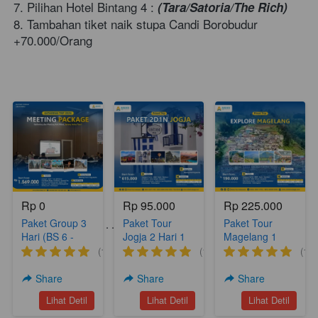
7. Pilihan Hotel Bintang 4 : 
(Tara/Satoria/The Rich)
8. Tambahan tiket naik stupa Candi Borobudur 
+70.000/Orang     
Rp 0
Rp 95.000
Rp 225.000
Paket Group 3
Paket Tour
Paket Tour
Paket Tour Lainnya . . . .
Hari (BS 6 -
Jogja 2 Hari 1
Magelang 1
Meeting
Malam Yogya
hari (A18)
(1)
(1)
(1)
Package)
Hits 2 (YH 2)
Share
Share
Share
`
`
`
Lihat Detil
Lihat Detil
Lihat Detil