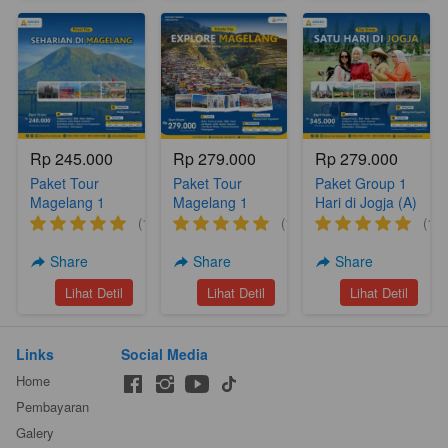
Rp 245.000
Rp 279.000
Rp 279.000
Paket Tour
Paket Tour
Paket Group 1
Magelang 1
Magelang 1
Hari di Jogja (A)
Hari (A17)
Hari Nepal Van
(1)
(1)
(1)
Djava Silancur
Nampan
Share
Share
Share
Sukomakmur
`
`
`
Lihat Detil
Lihat Detil
Lihat Detil
(A6)
Links
Social Media
Home
Pembayaran
Galery