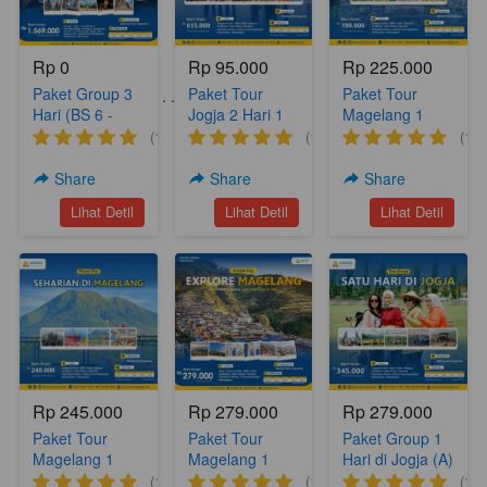
Rp 0
Rp 95.000
Rp 225.000
Paket Group 3
Paket Tour
Paket Tour
Paket Tour Lainnya . . . .
Hari (BS 6 -
Jogja 2 Hari 1
Magelang 1
Meeting
Malam Yogya
hari (A18)
(1)
(1)
(1)
Package)
Hits 2 (YH 2)
Share
Share
Share
`
`
`
Lihat Detil
Lihat Detil
Lihat Detil
Rp 245.000
Rp 279.000
Rp 279.000
Paket Tour
Paket Tour
Paket Group 1
Magelang 1
Magelang 1
Hari di Jogja (A)
Hari (A17)
Hari Nepal Van
(1)
(1)
(1)