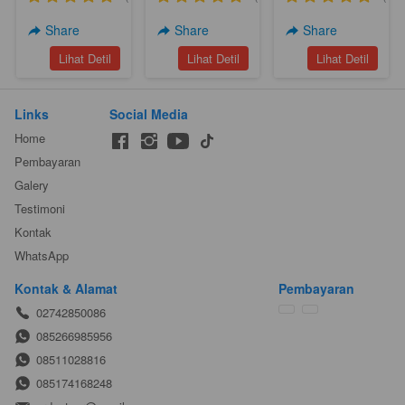
Djava Silancur
Nampan
Share
Share
Share
Sukomakmur
`
`
`
Lihat Detil
Lihat Detil
Lihat Detil
(A6)
Links
Social Media
Home
Pembayaran
Galery
Testimoni
Kontak
WhatsApp
Kontak & Alamat
Pembayaran
02742850086
085266985956
08511028816
085174168248