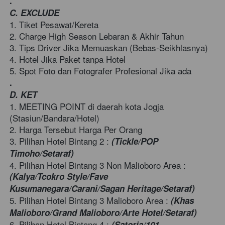
.
C. EXCLUDE 
1. Tiket Pesawat/Kereta   
2. Charge High Season Lebaran & Akhir Tahun  
3. Tips Driver Jika Memuaskan (Bebas-Seikhlasnya)  
4. Hotel Jika Paket tanpa Hotel  
5. Spot Foto dan Fotografer Profesional Jika ada
.
D. KET 
1. MEETING POINT di daerah kota Jogja 
(Stasiun/Bandara/Hotel) 
2. Harga Tersebut Harga Per Orang  
3. Pilihan Hotel Bintang 2 : 
(Tickle/POP 
Timoho/Setaraf)
4. Pilihan Hotel Bintang 3 Non Malioboro Area : 
(Kalya/Tcokro Style/Fave 
Kusumanegara/Carani/Sagan Heritage/Setaraf)
5. Pilihan Hotel Bintang 3 Malioboro Area : 
(Khas 
Malioboro/Grand Malioboro/Arte Hotel/Setaraf)
6. Pilihan Hotel Bintang 4 : 
(Satoria/101 