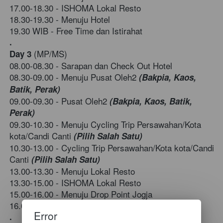
17.00-18.30 - ISHOMA Lokal Resto
18.30-19.30 - Menuju Hotel 
19.30 WIB - Free Time dan Istirahat
.
(MP/MS)
Day 3
08.00-08.30 - Sarapan dan Check Out Hotel
08.30-09.00 - Menuju
Pusat Oleh2 
(Bakpia, Kaos, 
Batik, Perak)
09.00-09.30 -
Pusat Oleh2
 (Bakpia, Kaos, Batik, 
Perak)
09.30-10.30 - Menuju Cycling Trip Persawahan/Kota 
kota/Candi Canti 
(Pilih Salah Satu)
10.30-13.00 -
Cycling Trip Persawahan/Kota kota/Candi 
Canti 
(Pilih Salah Satu)
13.00-13.30 - Menuju Lokal Resto  
13.30-15.00 - ISHOMA Lokal Resto
15.00-16.00 - Menuju
Drop Point Jogja
16.00-17.00 - Drop Point Jogja
Error
.