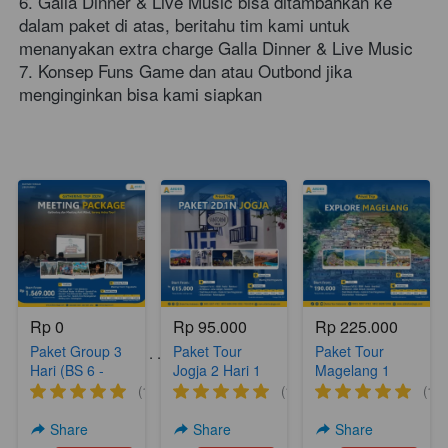
6. Galla Dinner & Live Music bisa ditambahkan ke 
dalam paket di atas, beritahu tim kami untuk 
menanyakan extra charge Galla Dinner & Live Music
7. Konsep Funs Game dan atau Outbond jika 
menginginkan bisa kami siapkan      
Rp 0
Rp 95.000
Rp 225.000
Paket Group 3
Paket Tour
Paket Tour
Paket Tour Lainnya . . . .
Hari (BS 6 -
Jogja 2 Hari 1
Magelang 1
Meeting
Malam Yogya
hari (A18)
(1)
(1)
(1)
Package)
Hits 2 (YH 2)
Share
Share
Share