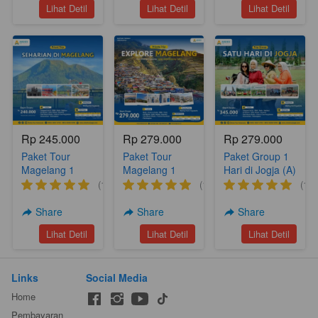
`
`
`
Lihat Detil
Lihat Detil
Lihat Detil
Rp 245.000
Rp 279.000
Rp 279.000
Paket Tour
Paket Tour
Paket Group 1
Magelang 1
Magelang 1
Hari di Jogja (A)
Hari (A17)
Hari Nepal Van
(1)
(1)
(1)
Djava Silancur
Nampan
Share
Share
Share
Sukomakmur
`
`
`
Lihat Detil
Lihat Detil
Lihat Detil
(A6)
Links
Social Media
Home
Pembayaran