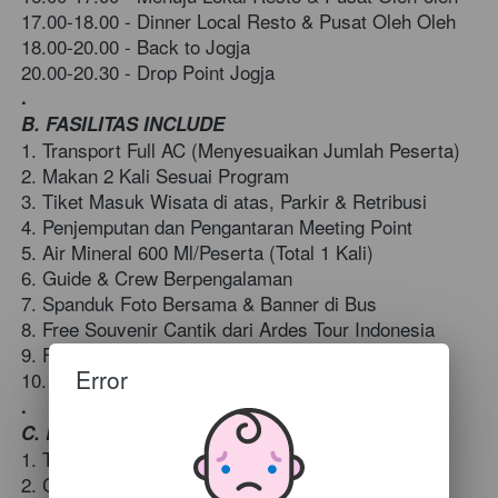
17.00-18.00 - Dinner Local Resto & Pusat Oleh Oleh 
18.00-20.00 - Back to Jogja 
20.00-20.30 - Drop Point Jogja
.
B. FASILITAS INCLUDE 
1. Transport Full AC (Menyesuaikan Jumlah Peserta)
2. Makan 2 Kali Sesuai Program
3. Tiket Masuk Wisata di atas, Parkir & Retribusi 
4. Penjemputan dan Pengantaran Meeting Point 
5. Air Mineral 600 Ml/Peserta (Total 1 Kali) 
6. Guide & Crew Berpengalaman 
7. Spanduk Foto Bersama & Banner di Bus 
8. Free Souvenir Cantik dari Ardes Tour Indonesia 
9. Free Dokumentasi Foto & Video Perjalanan Tour    
Error
10. Shutle Dieng PP ( Jika 16 pax ke atas) 
.
C. EXCLUDE 
1. Tiket Pesawat/Kereta 
2. Charger High Season Lebaran & Akhir Tahun 