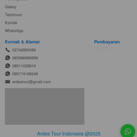
Galery
Testimoni
Kontak
WhatsApp
Kontak & Alamat
Pembayaran
02742850086
085266985956
08511028816
085174168248
ardestour@gmail.com
Ardes Tour Indonesia @2025