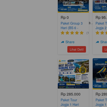
Rp 0
Rp 95
Paket Tour Lainnya . . . .
Paket Group 3
Paket 
Hari (BS 6 -
Jogja 2
Meeting
Malam 
(1)
Package)
Hits 2 
Share
Sha
`
`
Lihat Detil
L
Rp 285.000
Rp 28
Paket Tour
Paket 
Jogja 1 Hari
Jogja 1