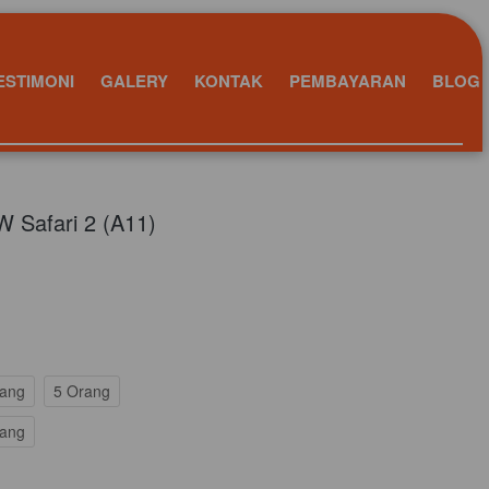
ESTIMONI
GALERY
KONTAK
PEMBAYARAN
BLOG
W Safari 2 (A11)
rang
5 Orang
rang