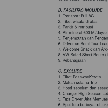
.
B. FASILITAS INCLUDE
1. Transport Full AC 
2. Tiket wisata di atas  
3. Parkir & retribusi 
4. Air mineral 600 Ml/day/or
5. Penjemputan dan Pengant
6. Driver as Semi Tour Lead
7. Welcome Snack dari Arde
8. VW Safari Short Route (
9. Kebahagiaan 
.
C. EXCLUDE
1. Tiket Pesawat/Kereta  
2. Makan selama Trip 
3. Hotel sebelum dan sesud
4. Charger High Season Le
5. Tips Driver Jika Memuas
6. Spot foto berbayar di lok