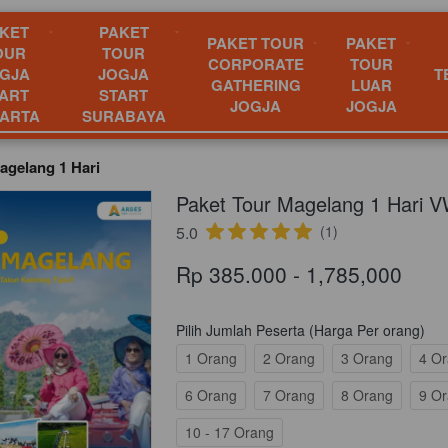
KET
PAKET
PAKET TOUR
PAKET
OUR
TOUR
CORPORATE
TOUR
GJA
JOGJA
T
GATHERING
LUAR
ART
START
JOGJA
JOGJA
ARTA
SURABAYA
agelang 1 Hari
Paket Tour Magelang 1 Hari V
5.0
(1)
Rp 385.000 - 1,785,000
Pilih Jumlah Peserta (Harga Per orang)
1 Orang
2 Orang
3 Orang
4 O
6 Orang
7 Orang
8 Orang
9 O
10 - 17 Orang