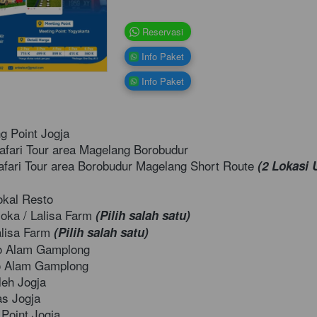
`
Reservasi
`
Info Paket
`
Info Paket
g Point Jogja 
fari Tour area Magelang Borobudur 
fari Tour area Borobudur Magelang Short Route 
(2 Lokasi
okal Resto 
oka / Lalisa Farm 
(Pilih salah satu)
lisa Farm 
(Pilih salah satu)
io Alam Gamplong
o Alam Gamplong 
leh Jogja 
as Jogja
 Point Jogja