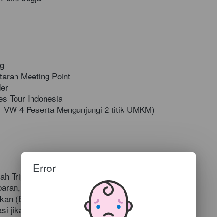
g 
aran Meeting Point 
er 
s Tour Indonesia 
1 VW 4 Peserta Mengunjungi 2 titik UMKM) 
Error
ah Trip 
baran, Nataru & Long Weekend  
kan (Bebas-Seikhlasnya)  
asi jika ada