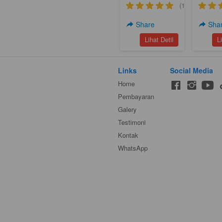
Gunung Kidul
Deals 
(1)
Terbaru
Kidul A
Share
Sha
`
`
Lihat Detil
L
Links
Social Media
Home
Pembayaran
Galery
Testimoni
Kontak
WhatsApp