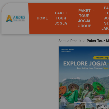
PA
PAKET
PAKET
T
TOUR
HOME
TOUR
JO
JOGJA
JOGJA
ST
GROUP
JAK
Paket Tour M
Semua Produk