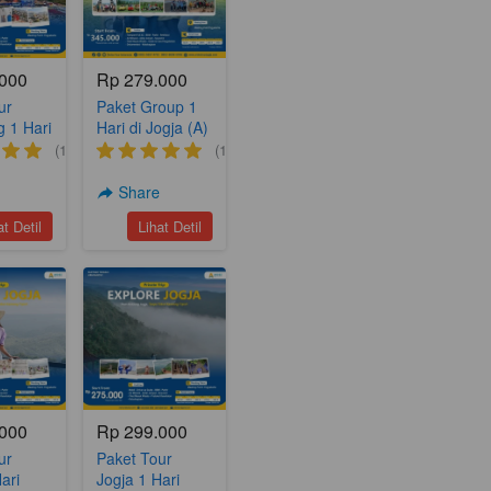
.000
Rp 279.000
ur
Paket Group 1
 1 Hari
Hari di Jogja (A)
n Djava
(1)
(1)
e
Share
kmur
`
at Detil
Lihat Detil
.000
Rp 299.000
ur
Paket Tour
ari
Jogja 1 Hari