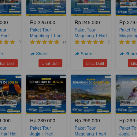
.000
Rp 225.000
Rp 245.000
Rp 279
Tour
Paket Tour
Paket Tour
Paket To
 Hari 1
Magelang 1 hari
Magelang 1 Hari
Magelang
Yogya
(A18)
(A17)
Nepal Va
(1)
(1)
(1)
(YH 2)
Silancur
Nampan
re
Share
Share
Shar
Sukoma
`
`
`
ihat Detil
Lihat Detil
Lihat Detil
Lih
(A6)
9.000
Rp 289.000
Rp 299.000
Rp 299
Tour
Paket Tour
Paket Tour
Paket To
 Hari Hot
Jogja 1 Hari
Magelang 1 hari
Jogja 1 H