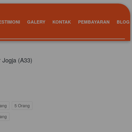
ESTIMONI
GALERY
KONTAK
PEMBAYARAN
BLOG
r Jogja (A33)
rang
5 Orang
rang