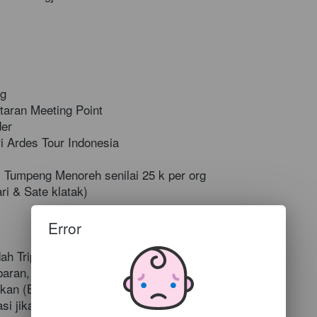
g  
aran Meeting Point  
er  
i Ardes Tour Indonesia  
 Tumpeng Menoreh senilai 25 k per org 
ri & Sate klatak)
Error
ah Trip 
baran, Nataru & Long Weekend  
kan (Bebas-Seikhlasnya)  
si jika ada   