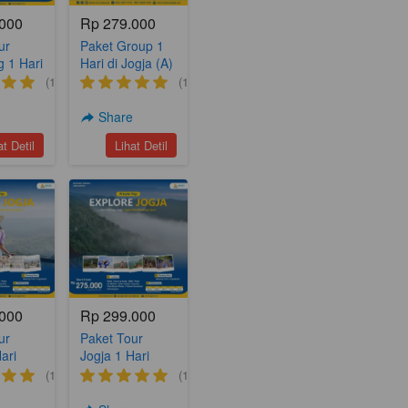
.000
Rp 279.000
ur
Paket Group 1
 1 Hari
Hari di Jogja (A)
n Djava
(1)
(1)
e
Share
kmur
`
at Detil
Lihat Detil
.000
Rp 299.000
ur
Paket Tour
ari
Jogja 1 Hari
nature
Sunrise
(1)
(1)
Mangunan (A8)