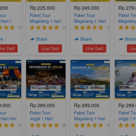
.000
Rp 225.000
Rp 245.000
Rp 279
Tour
Paket Tour
Paket Tour
Paket To
 Hari 1
Magelang 1 hari
Magelang 1 Hari
Magelang
Yogya
(A18)
(A17)
Nepal Va
(1)
(1)
(1)
(YH 2)
Silancur
Nampan
re
Share
Share
Shar
Sukoma
`
`
`
ihat Detil
Lihat Detil
Lihat Detil
Lih
(A6)
9.000
Rp 289.000
Rp 299.000
Rp 299
Tour
Paket Tour
Paket Tour
Paket To
 Hari Hot
Jogja 1 Hari
Magelang 1 hari
Jogja 1 H
Gunung
Best Seller
Silancur High
Back to 
(1)
(2)
(1)
3
Gung Kidul (A1)
Land Nepal Van
(A7)
Djava (A16)