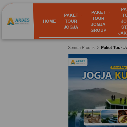
PA
PAKET
PAKET
T
TOUR
HOME
TOUR
JO
JOGJA
JOGJA
ST
GROUP
JAK
Paket Tour Jo
Semua Produk