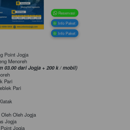
`
Reservasi
`
Info Paket
`
Info Paket
g Point Jogja 
eng Menoreh 
m 03.00 dari Jogja + 200 k / mobil)
oreh 
k Pari
eblek Pari
Klatak
 Oleh Oleh Jogja 
as Jogja
 Point Jogja