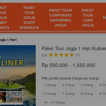
KET
PAKET
PAKET TOUR
PAKET
OUR
TOUR
CORPORATE
TOUR
GJA
JOGJA
T
GATHERING
LUAR
ART
START
JOGJA
JOGJA
ARTA
SURABAYA
gja 1 Hari
Paket Tour Jogja 1 Hari Kuline
5.0
(1)
Rp 550.000 - 1,550,000
Pilih jumlah peserta (Harga per orang)
1 Orang
2 Orang
3 Orang
4 O
6 Orang
7 Orang
8 Orang
9 O
10 - 17 Orang