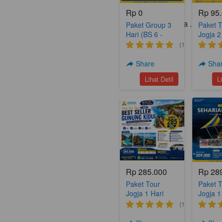
Rp 0
Rp 95
Paket Tour Lainnya . . . .
Paket Group 3
Paket 
Hari (BS 6 -
Jogja 2
Meeting
Malam 
(1)
Package)
Hits 2 
Share
Sha
`
`
Lihat Detil
L
Rp 285.000
Rp 28
Paket Tour
Paket 
Jogja 1 Hari
Jogja 1
Gunung Kidul
Deals 
(1)
Terbaru
Kidul A