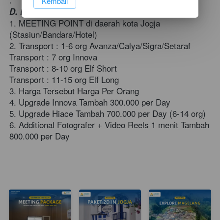
`
Kembali
D. KET 
1. MEETING POINT di daerah kota Jogja 
(Stasiun/Bandara/Hotel)  
2. Transport : 1-6 org Avanza/Calya/Sigra/Setaraf  
Transport : 7 org Innova  
Transport : 8-10 org Elf Short 
Transport : 11-15 org Elf Long  
3. Harga Tersebut Harga Per Orang  
4. Upgrade Innova Tambah 300.000 per Day 
5. Upgrade Hiace Tambah 700.000 per Day (6-14 org) 
6. Additional Fotografer + Video Reels 1 menit Tambah 
800.000 per Day       