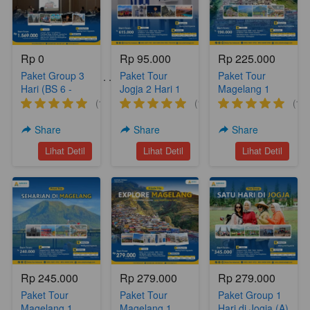
Rp 0
Rp 95.000
Rp 225.000
Paket Group 3
Paket Tour
Paket Tour
Paket Tour Lainnya . . . .
Hari (BS 6 -
Jogja 2 Hari 1
Magelang 1
Meeting
Malam Yogya
hari (A18)
(1)
(1)
(1)
Package)
Hits 2 (YH 2)
Share
Share
Share
`
`
`
Lihat Detil
Lihat Detil
Lihat Detil
Rp 245.000
Rp 279.000
Rp 279.000
Paket Tour
Paket Tour
Paket Group 1
Magelang 1
Magelang 1
Hari di Jogja (A)