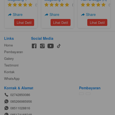
Hari (A17)
Hari Nepal Van
(1)
(1)
(1)
Djava Silancur
Nampan
Share
Share
Share
Sukomakmur
`
`
`
Lihat Detil
Lihat Detil
Lihat Detil
(A6)
Links
Social Media
Home
Pembayaran
Galery
Testimoni
Kontak
WhatsApp
Kontak & Alamat
Pembayaran
02742850086
085266985956
08511028816
085174168248