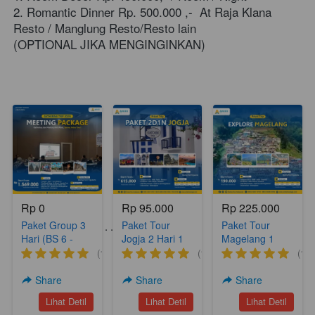
2. Romantic Dinner Rp. 500.000 ,-  At Raja Klana 
Resto / Manglung Resto/Resto lain
(OPTIONAL JIKA MENGINGINKAN) 
Rp 0
Rp 95.000
Rp 225.000
Paket Group 3
Paket Tour
Paket Tour
Paket Tour Lainnya . . . .
Hari (BS 6 -
Jogja 2 Hari 1
Magelang 1
Meeting
Malam Yogya
hari (A18)
(1)
(1)
(1)
Package)
Hits 2 (YH 2)
Share
Share
Share
`
`
`
Lihat Detil
Lihat Detil
Lihat Detil