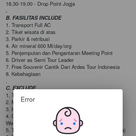
18.30-19.00 - Drop Point Jogja
.
B. FASILITAS INCLUDE
1. Transport Full AC 
2. Tiket wisata di atas  
3. Parkir & retribusi  
4. Air mineral 600 Ml/day/org  
5. Penjemputan dan Pengantaran Meeting Point  
6. Driver as Semi Tour Leader  
7. Free Souvenir Cantik Dari Ardes Tour Indonesia  
8. Kebahagiaan  
. 
C. EXCLUDE 
1. Tiket Pesawat/Kereta  
Error
2. Makan selama Trip  
3. Hotel sebelum dan sesudah Trip  
4. Charger High Season Lebaran, Nataru & Long 
Weekend  
5. Tips Driver Jika Memuaskan (Bebas-Seikhlasnya)  