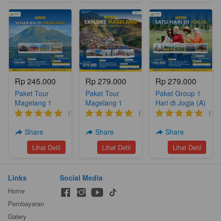
Rp 245.000
Rp 279.000
Rp 279.000
Paket Tour
Paket Tour
Paket Group 1
Magelang 1
Magelang 1
Hari di Jogja (A)
Hari (A17)
Hari Nepal Van
(1)
(1)
(1)
Djava Silancur
Nampan
Share
Share
Share
Sukomakmur
`
`
`
Lihat Detil
Lihat Detil
Lihat Detil
(A6)
Links
Social Media
Home
Pembayaran
Galery