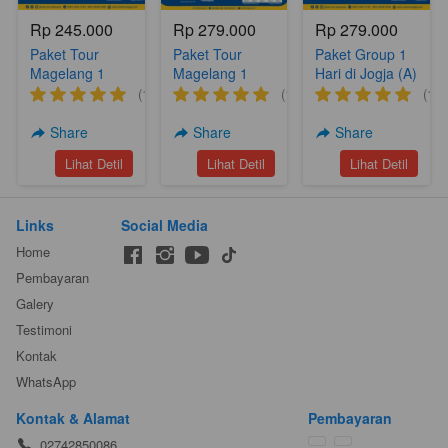
Rp 245.000
Rp 279.000
Rp 279.000
Paket Tour
Paket Tour
Paket Group 1
Magelang 1
Magelang 1
Hari di Jogja (A)
Hari (A17)
Hari Nepal Van
(1)
(1)
(1)
Djava Silancur
Nampan
Share
Share
Share
Sukomakmur
`
`
`
Lihat Detil
Lihat Detil
Lihat Detil
(A6)
Links
Social Media
Home
Pembayaran
Galery
Testimoni
Kontak
WhatsApp
Kontak & Alamat
Pembayaran
02742850086