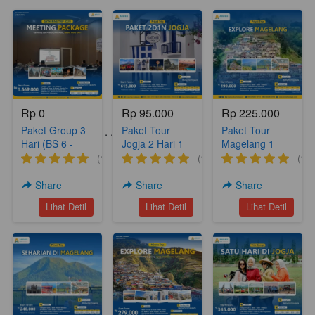
Rp 0
Rp 95.000
Rp 225.000
Paket Group 3
Paket Tour
Paket Tour
Paket Tour Lainnya . . . .
Hari (BS 6 -
Jogja 2 Hari 1
Magelang 1
Meeting
Malam Yogya
hari (A18)
(1)
(1)
(1)
Package)
Hits 2 (YH 2)
Share
Share
Share
`
`
`
Lihat Detil
Lihat Detil
Lihat Detil